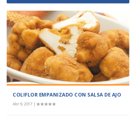
HERVIDO DE GALLINA
PONQUESITOS DE NARANJA CON CREMA DE
ROLLOS DE CANELA
PASTEL DE ATÚN Y ACEITUNAS PARA LA
TORTILLA DE BRÓCOLI
CHOCOLATE
PLAYA
COLIFLOR EMPANIZADO CON SALSA DE AJO
Abr 9, 2017
|