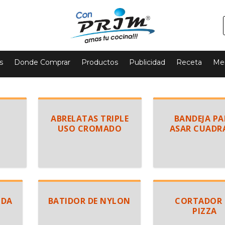
s
Donde Comprar
Productos
Publicidad
Receta
Mer
ABRELATAS TRIPLE
BANDEJA PA
USO CROMADO
ASAR CUADR
NDA
BATIDOR DE NYLON
CORTADOR 
PIZZA