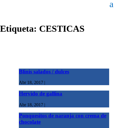
Etiqueta:
CESTICAS
Blinis salados / dulces
Abr 18, 2017
|
Hervido de gallina
Abr 18, 2017
|
Ponquesitos de naranja con crema de
chocolate