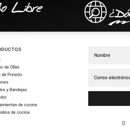
ODUCTOS
s
REMA DE CHOCOLATE
A LA PLAYA
o de Ollas
s de Presión
enes
es y Bandejas
ador
amientas de cocina
silios de cocina