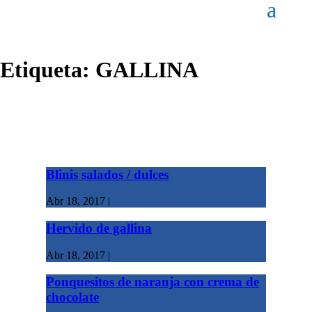
Etiqueta:
GALLINA
Blinis salados / dulces
Abr 18, 2017
|
Hervido de gallina
Abr 18, 2017
|
Ponquesitos de naranja con crema de
chocolate