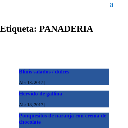
Etiqueta:
PANADERIA
Blinis salados / dulces
Abr 18, 2017
|
Hervido de gallina
Abr 18, 2017
|
Ponquesitos de naranja con crema de
chocolate