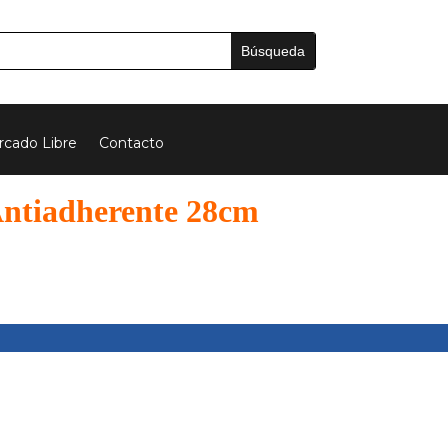
cado Libre
Contacto
Antiadherente 28cm