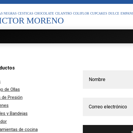
S NEGRAS
CESTICAS
CHOCOLATE
CILANTRO
COLIFLOR
CUPCAKES
DULCE
EMPAN
ICTOR MORENO
ductos
s
o de Ollas
s de Presión
enes
es y Bandejas
ador
amientas de cocina