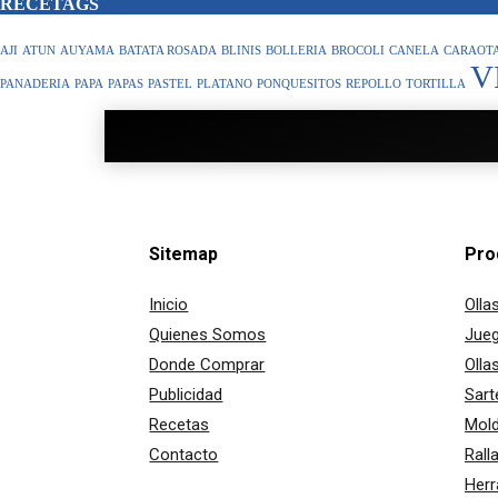
RECETAGS
AJI
ATUN
AUYAMA
BATATA ROSADA
BLINIS
BOLLERIA
BROCOLI
CANELA
CARAOTA
V
PANADERIA
PAPA
PAPAS
PASTEL
PLATANO
PONQUESITOS
REPOLLO
TORTILLA
Sitemap
Pro
Inicio
Olla
Quienes Somos
Jueg
Donde Comprar
Olla
Publicidad
Sart
Recetas
Mold
Contacto
Rall
Herr