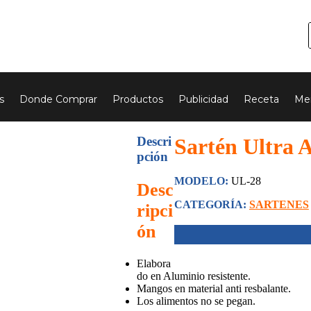
s
Donde Comprar
Productos
Publicidad
Receta
Mer
Descri
Sartén Ultra 
pción
MODELO:
UL-28
Desc
CATEGORÍA:
SARTENES
ripci
ón
Elabora
do en Aluminio resistente.
Mangos en material anti resbalante.
Los alimentos no se pegan.